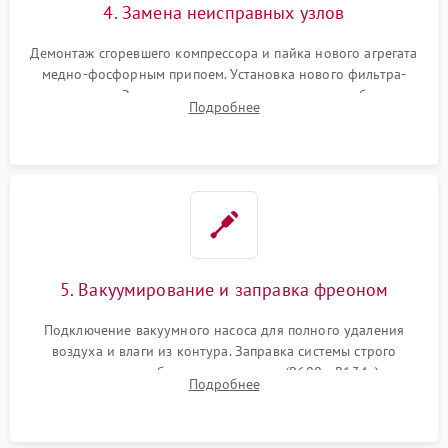
4. Замена неисправных узлов
Демонтаж сгоревшего компрессора и пайка нового агрегата
медно-фосфорным припоем. Установка нового фильтра-
осушителя. Замена изношенных вентиляторов обдува,
Подробнее
сломанных заслонок или поврежденных дверных петель.
5. Вакуумирование и заправка фреоном
Подключение вакуумного насоса для полного удаления
воздуха и влаги из контура. Заправка системы строго
дозированным объемом хладагента (R600a, R134a) по
Подробнее
электронным весам. Контроль рабочего давления в системе.