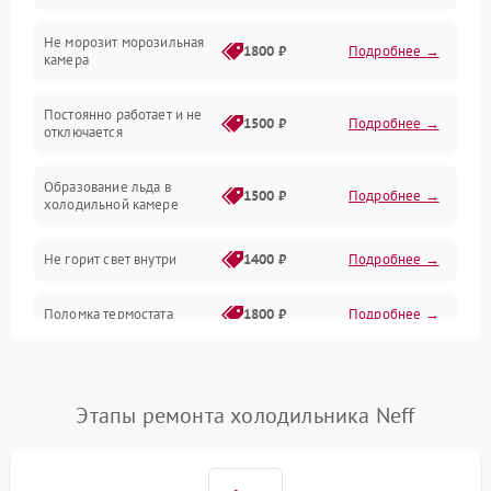
Не морозит морозильная
Дренаж
1800 ₽
Подробнее →
камера
Оттайка
Постоянно работает и не
1500 ₽
Подробнее →
отключается
Программное обеспечение
Образование льда в
1500 ₽
Подробнее →
холодильной камере
Не горит свет внутри
1400 ₽
Подробнее →
Поломка термостата
1800 ₽
Подробнее →
Не работает вентилятор
1800 ₽
Подробнее →
Этапы ремонта холодильника Neff
Поломка системы No Frost
2600 ₽
Подробнее →
Образование конденсата
1800 ₽
Подробнее →