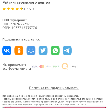
Рейтинг сервисного центра
4.9-5.0
ООО "Русервис"
ИНН 7702633247
ОГРН 1077746335776
Поделиться в соц. сетях:
Мы принимаем
все формы оплаты
Политика конфиденциальности
Вся информация на сайте носит исключительно справочный характер.
Товарные знаки используются исключительно для описания устройств, в отношении которых
сервисные центры kzn.neff-fixim.ru предоставляют услуги по ремонту. Услуги оказываются в
неавторизованных сервисных центрах kzn.neff-fixim.ru, которые не связаны с
правообладателями товарных знаков или их официальными представителями.