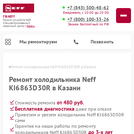
+7 (843) 500-48-62
Ежедневно, с 10:00 до 20:00
FIX-NEFF
+7 (800) 100-33-26
Ремонт устройств Neff
Специализированный
Звонок бесплатный по РФ
cервисный центр г.
Казань
Мы ремонтируем
Позвонить
азани
Ремонт холодильника Neff KI6863D30R в Казани
Ремонт холодильника Neff
KI6863D30R в Казани
от 480 руб.
Стоимость ремонта
Бесплатная диагностика
даже при отказе
Привезем и увезем холодильник Neff KI6863D30R
сами
Ремонт посудомоечных машин Neff
Ремонт микроволновых печей Neff
Гарантия на наши работы по ремонту
до 3-х лет
холодильников Neff KI6863D30R