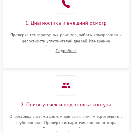
на стенках
Сбой в работе инвертора
2100 ₽
Подробнее →
1. Диагностика и внешний осмотр
Запах горелого при
2000 ₽
Подробнее →
Проверка температурных режимов, работы компрессора и
работе
целостности уплотнителей дверей. Измерение
сопротивления обмоток мотора, проверка термостата и
Не включается
Подробнее
1000 ₽
Подробнее →
считывание кодов ошибок с электронного дисплея.
холодильник
Проблемы с системой
автоматической
1800 ₽
Подробнее →
разморозки
2. Поиск утечек и подготовка контура
Опрессовка системы азотом для выявления микротрещин в
трубопроводе. Проверка испарителя и конденсатора
течеискателем. Демонтаж старого фильтра-осушителя и