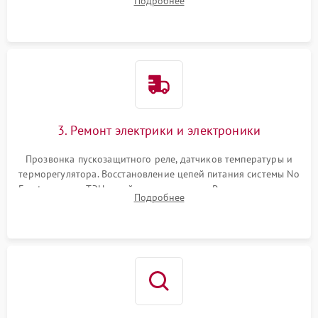
Подробнее
продувка капиллярной трубки для устранения засоров.
3. Ремонт электрики и электроники
Прозвонка пускозащитного реле, датчиков температуры и
терморегулятора. Восстановление цепей питания системы No
Frost, включая ТЭН оттайки и вентилятор. Ремонт или замена
Подробнее
платы управления при сбоях алгоритмов.