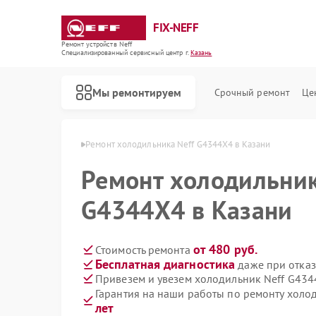
FIX-NEFF
Ремонт устройств Neff
Специализированный cервисный центр г.
Казань
Мы ремонтируем
Срочный ремонт
Це
ников Neff в Казани
Ремонт холодильника Neff G4344X4 в Казани
Ремонт холодильник
G4344X4 в Казани
от 480 руб.
Стоимость ремонта
Бесплатная диагностика
даже при отказ
Привезем и увезем холодильник Neff G434
Гарантия на наши работы по ремонту хол
Ремонт стиральных машин Neff
Ремонт посудомоечных машин Neff
Ремонт варочных панелей Neff
Ремонт микроволновых печей Neff
лет