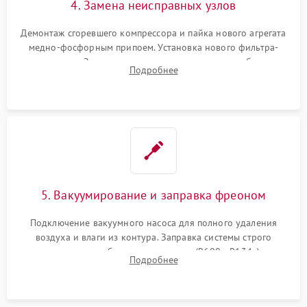
4. Замена неисправных узлов
Демонтаж сгоревшего компрессора и пайка нового агрегата
медно-фосфорным припоем. Установка нового фильтра-
осушителя. Замена изношенных вентиляторов обдува,
Подробнее
сломанных заслонок или поврежденных дверных петель.
5. Вакуумирование и заправка фреоном
Подключение вакуумного насоса для полного удаления
воздуха и влаги из контура. Заправка системы строго
дозированным объемом хладагента (R600a, R134a) по
Подробнее
электронным весам. Контроль рабочего давления в системе.