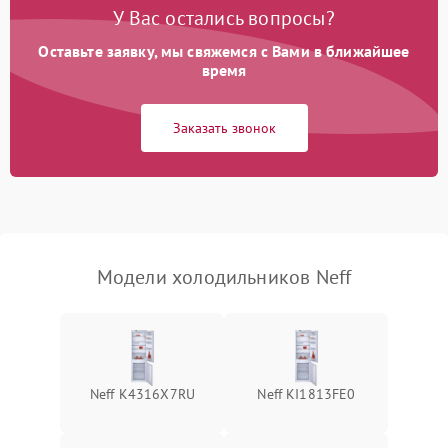
Поломка системы No Frost
2600 ₽
Подробнее →
У Вас остались вопросы?
Оставьте заявку, мы свяжемся с Вами в ближайшее
Образование конденсата
1800 ₽
Подробнее →
на стенках
время
Сбой в работе инвертора
2100 ₽
Подробнее →
Заказать звонок
Запах горелого при
2000 ₽
Подробнее →
работе
Не включается
1000 ₽
Подробнее →
холодильник
Модели холодильников Neff
Проблемы с системой
автоматической
1800 ₽
Подробнее →
разморозки
Neff K4316X7RU
Neff KI1813FE0