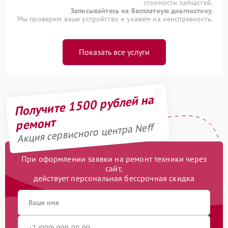
стоимости запчастей.
Записывайтесь на бесплатную диагностику.
Мы проверим ваше устройство и укажем на неисправность.
Показать все услуги
Получите 1500 рублей на
ремонт
Акция сервисного центра Neff
При оформлении заявки на ремонт техники через
сайт,
действует персональная бессрочная скидка