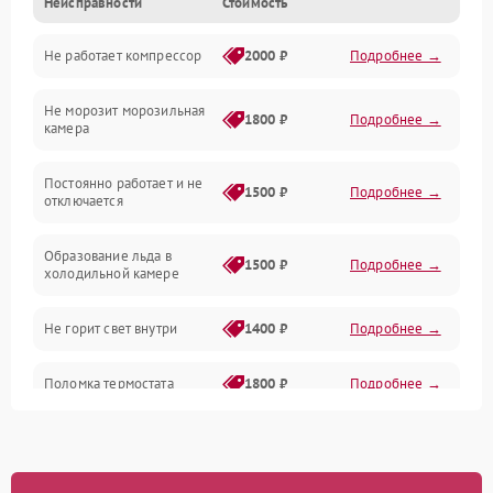
Неисправности
Стоимость
Механика
Не работает компрессор
2000 ₽
Подробнее →
Электропитание
Не морозит морозильная
Дренаж
1800 ₽
Подробнее →
камера
Оттайка
Постоянно работает и не
1500 ₽
Подробнее →
отключается
Программное обеспечение
Образование льда в
1500 ₽
Подробнее →
холодильной камере
Не горит свет внутри
1400 ₽
Подробнее →
Поломка термостата
1800 ₽
Подробнее →
Не работает вентилятор
1800 ₽
Подробнее →