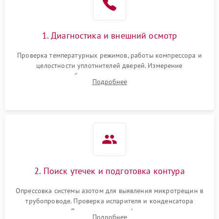
1. Диагностика и внешний осмотр
Проверка температурных режимов, работы компрессора и
целостности уплотнителей дверей. Измерение
сопротивления обмоток мотора, проверка термостата и
Подробнее
считывание кодов ошибок с электронного дисплея.
2. Поиск утечек и подготовка контура
Опрессовка системы азотом для выявления микротрещин в
трубопроводе. Проверка испарителя и конденсатора
течеискателем. Демонтаж старого фильтра-осушителя и
Подробнее