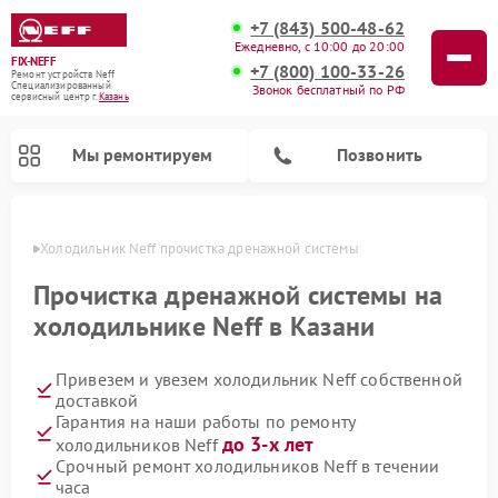
+7 (843) 500-48-62
Ежедневно, с 10:00 до 20:00
FIX-NEFF
+7 (800) 100-33-26
Ремонт устройств Neff
Специализированный
Звонок бесплатный по РФ
cервисный центр г.
Казань
Мы ремонтируем
Позвонить
азани
Холодильник Neff прочистка дренажной системы
Прочистка дренажной системы на
холодильнике Neff в Казани
Привезем и увезем холодильник Neff собственной
доставкой
Гарантия на наши работы по ремонту
до 3-х лет
холодильников Neff
Ремонт посудомоечных машин Neff
Ремонт микроволновых печей Neff
Срочный ремонт холодильников Neff в течении
часа