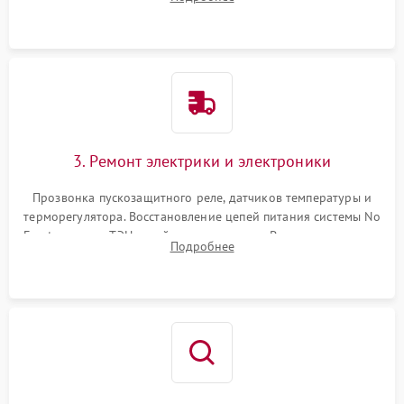
продувка капиллярной трубки для устранения засоров.
3. Ремонт электрики и электроники
Прозвонка пускозащитного реле, датчиков температуры и
терморегулятора. Восстановление цепей питания системы No
Frost, включая ТЭН оттайки и вентилятор. Ремонт или замена
Подробнее
платы управления при сбоях алгоритмов.