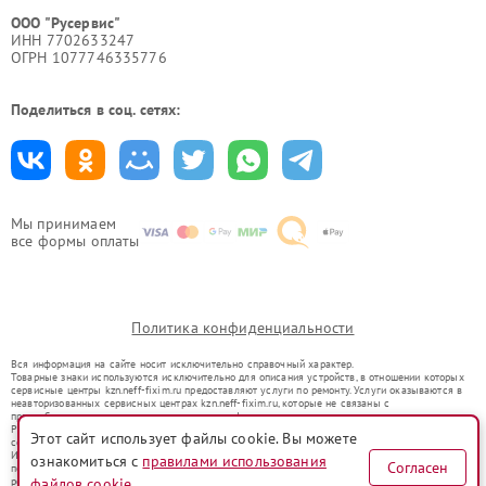
ООО "Русервис"
ИНН 7702633247
ОГРН 1077746335776
Поделиться в соц. сетях:
Мы принимаем
все формы оплаты
Политика конфиденциальности
Вся информация на сайте носит исключительно справочный характер.
Товарные знаки используются исключительно для описания устройств, в отношении которых
сервисные центры kzn.neff-fixim.ru предоставляют услуги по ремонту. Услуги оказываются в
неавторизованных сервисных центрах kzn.neff-fixim.ru, которые не связаны с
правообладателями товарных знаков или их официальными представителями.
Ремонт осуществляется для устройств, уже введенных в гражданский оборот в соответствии
Этот сайт использует файлы cookie. Вы можете
со статьей 1487 ГК РФ.
Использование товарных знаков не преследует цели индивидуализации услуг или введения
ознакомиться с
правилами использования
Согласен
потребителей в заблуждение, а служит для информирования о предоставляемых услугах по
файлов cookie
ремонту техники указанных брендов.