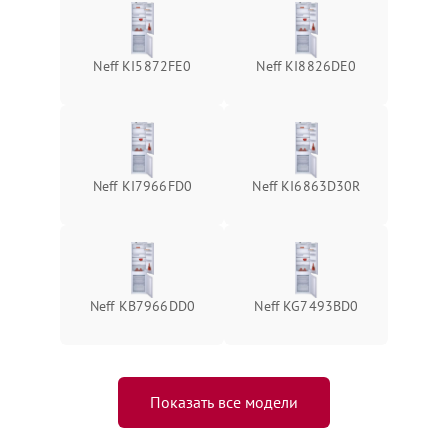
Neff KI5872FE0
Neff KI8826DE0
Neff KI7966FD0
Neff KI6863D30R
Neff KB7966DD0
Neff KG7493BD0
Показать все модели