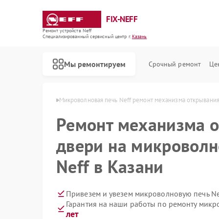
FIX-NEFF
Ремонт устройств Neff
Специализированный cервисный центр г.
Казань
Мы ремонтируем
Срочный ремонт
Це
ечей Neff в Казани
Микроволновая печь Neff ремонт механизма открывания
Ремонт механизма 
двери на микроволн
Neff в Казани
Привезем и увезем микроволновую печь Ne
Гарантия на наши работы по ремонту микр
Ремонт стиральных машин Neff
Ремонт посудомоечных машин Neff
Ремонт варочных панелей Neff
лет