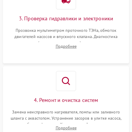
3. Проверка гидравлики и электроники
Прозвонка мультиметром проточного ТЭНа, обмоток
двигателей насосов и впускного клапана. Диагностика
прессостата (датчика уровня воды), датчика мутности,
Подробнее
концевика дверцы и электронного модуля управления.
4. Ремонт и очистка систем
Замена неисправного нагревателя, помпы или заливного
шланга с аквастопом. Устранение засоров в улитке насоса,
патрубках и фильтрах. Компонентный ремонт платы
Подробнее
управления, восстановление поврежденной проводки.