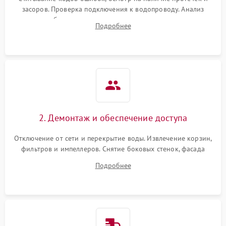
засоров. Проверка подключения к водопроводу. Анализ
жалоб на отсутствие слива, нагрева, вращения
Подробнее
разбрызгивателей или срабатывание системы защиты
аквастоп.
2. Демонтаж и обеспечение доступа
Отключение от сети и перекрытие воды. Извлечение корзин,
фильтров и импеллеров. Снятие боковых стенок, фасада
дверцы или нижнего поддона для прямого доступа к
Подробнее
циркуляционному насосу, ТЭНу и сливной помпе.