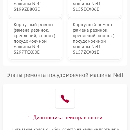
машины Neff
машины Neff
S199ZB803E
S155ECX06E
Корпусный ремонт
Корпусный ремонт
(замена резинок,
(замена резинок,
креплений, кнопок)
креплений, кнопок)
посудомоечной
посудомоечной
машины Neff
машины Neff
S297TCX00E
S157ZCX01E
Этапы ремонта посудомоечной машины Neff
1. Диагностика неисправностей
Считывание кодов ошибок, осмотр на наличие протечек и