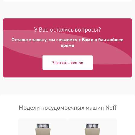
1800 ₽
Подробнее →
стирки
Проблемы с набором
1800 ₽
Подробнее →
воды
У Вас остались вопросы?
Оставьте заявку, мы свяжемся с Вами в ближайшее
Не работает сушилка
2100 ₽
Подробнее →
время
Сбои в работе таймера
1700 ₽
Подробнее →
Заказать звонок
Проблемы с
2100 ₽
Подробнее →
циркуляционным насосом
Модели посудомоечных машин Neff