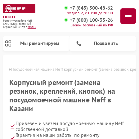
+7 (843) 500-48-62
Ежедневно, с 10:00 до 20:00
FIX-NEFF
+7 (800) 100-33-26
Ремонт устройств Neff
Специализированный
Звонок бесплатный по РФ
cервисный центр г.
Казань
Мы ремонтируем
Позвонить
азани
Посудомоечная машина Neff корпусный ремонт (замена резинок, креп
Корпусный ремонт (замена
резинок, креплений, кнопок) на
посудомоечной машине Neff в
Казани
Привезем и увезем посудомоечную машину Neff
Ремонт микроволновых печей Neff
собственной доставкой
Гарантия на наши работы по ремонту