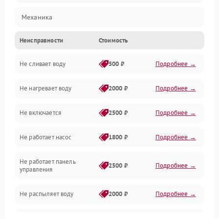
Механика
Неисправности
Стоимость
Управление
Не сливает воду
500 ₽
Подробнее →
Электропитание
Не нагревает воду
2000 ₽
Подробнее →
Датчики
Не включается
2500 ₽
Подробнее →
Нагрев
Не работает насос
1800 ₽
Подробнее →
Вода
Не работает панель
Гигиена
2500 ₽
Подробнее →
управления
Программное обеспечение
Не распыляет воду
2000 ₽
Подробнее →
Не запускается цикл