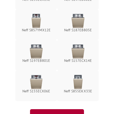
Neff S857YMX12E
Neff S187EB805E
Neff S197EB801E
Neff S157ECX14E
Neff S155ECX06E
Neff S855EKX33E