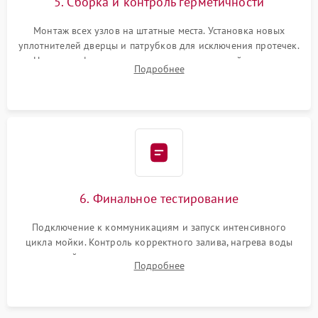
5. Сборка и контроль герметичности
Монтаж всех узлов на штатные места. Установка новых
уплотнителей дверцы и патрубков для исключения протечек.
Надежная фиксация хомутов гидравлической системы,
Подробнее
сборка корпуса и установка датчика поплавка.
6. Финальное тестирование
Подключение к коммуникациям и запуск интенсивного
цикла мойки. Контроль корректного залива, нагрева воды
до нужной температуры, отсутствия посторонних шумов,
Подробнее
штатного слива и абсолютной сухости в поддоне.