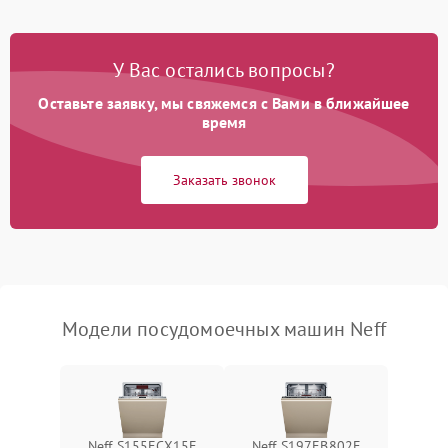
Проблемы с набором
1800 ₽
Подробнее →
воды
У Вас остались вопросы?
Оставьте заявку, мы свяжемся с Вами в ближайшее
Не работает сушилка
2100 ₽
Подробнее →
время
Сбои в работе таймера
1700 ₽
Подробнее →
Заказать звонок
Проблемы с
2100 ₽
Подробнее →
циркуляционным насосом
Модели посудомоечных машин Neff
Neff S155ECX15E
Neff S197EB802E