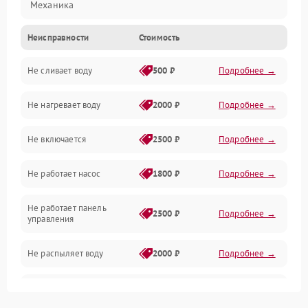
Механика
Неисправности
Стоимость
Управление
Не сливает воду
500 ₽
Подробнее →
Электропитание
Не нагревает воду
2000 ₽
Подробнее →
Датчики
Не включается
2500 ₽
Подробнее →
Нагрев
Не работает насос
1800 ₽
Подробнее →
Вода
Не работает панель
Гигиена
2500 ₽
Подробнее →
управления
Программное обеспечение
Не распыляет воду
2000 ₽
Подробнее →
Не запускается цикл
1800 ₽
Подробнее →
стирки