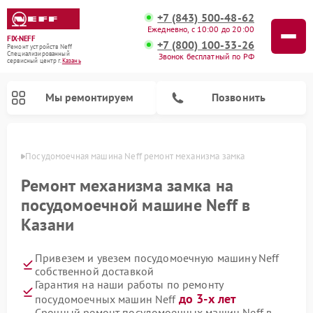
+7 (843) 500-48-62
Ежедневно, с 10:00 до 20:00
FIX-NEFF
+7 (800) 100-33-26
Ремонт устройств Neff
Специализированный
Звонок бесплатный по РФ
cервисный центр г.
Казань
Мы ремонтируем
Позвонить
азани
Посудомоечная машина Neff ремонт механизма замка
Ремонт механизма замка на
посудомоечной машине Neff в
Казани
Привезем и увезем посудомоечную машину Neff
собственной доставкой
Гарантия на наши работы по ремонту
Ремонт микроволновых печей Neff
до 3-х лет
посудомоечных машин Neff
Срочный ремонт посудомоечных машин Neff в