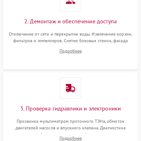
2. Демонтаж и обеспечение доступа
Отключение от сети и перекрытие воды. Извлечение корзин,
фильтров и импеллеров. Снятие боковых стенок, фасада
дверцы или нижнего поддона для прямого доступа к
Подробнее
циркуляционному насосу, ТЭНу и сливной помпе.
3. Проверка гидравлики и электроники
Прозвонка мультиметром проточного ТЭНа, обмоток
двигателей насосов и впускного клапана. Диагностика
прессостата (датчика уровня воды), датчика мутности,
Подробнее
концевика дверцы и электронного модуля управления.