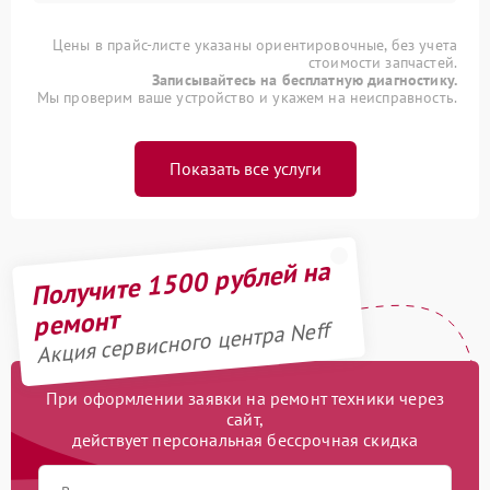
Цены в прайс-листе указаны ориентировочные, без учета
стоимости запчастей.
Записывайтесь на бесплатную диагностику.
Мы проверим ваше устройство и укажем на неисправность.
Показать все услуги
Получите 1500 рублей на
ремонт
Акция сервисного центра Neff
При оформлении заявки на ремонт техники через
сайт,
действует персональная бессрочная скидка