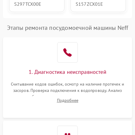
S297TCX00E
S157ZCX01E
Этапы ремонта посудомоечной машины Neff
1. Диагностика неисправностей
Считывание кодов ошибок, осмотр на наличие протечек и
засоров. Проверка подключения к водопроводу. Анализ
жалоб на отсутствие слива, нагрева, вращения
Подробнее
разбрызгивателей или срабатывание системы защиты
аквастоп.