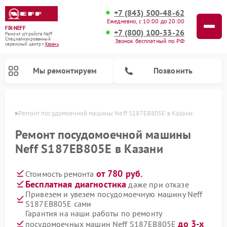
+7 (843) 500-48-62
Ежедневно, с 10:00 до 20:00
FIX-NEFF
+7 (800) 100-33-26
Ремонт устройств Neff
Специализированный
Звонок бесплатный по РФ
cервисный центр г.
Казань
Мы ремонтируем
Позвонить
азани
Ремонт посудомоечной машины Neff S187EB805E в Казани
Ремонт посудомоечной машины
Neff S187EB805E в Казани
от 780 руб.
Стоимость ремонта
Бесплатная диагностика
даже при отказе
Привезем и увезем посудомоечную машину Neff
S187EB805E сами
Ремонт микроволновых печей Neff
Гарантия на наши работы по ремонту
до 3-х
посудомоечных машин Neff S187EB805E