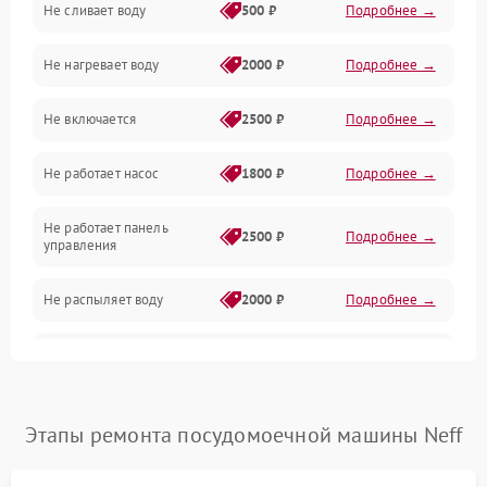
Не сливает воду
500 ₽
Подробнее →
Электропитание
Не нагревает воду
2000 ₽
Подробнее →
Датчики
Не включается
2500 ₽
Подробнее →
Нагрев
Не работает насос
1800 ₽
Подробнее →
Вода
Не работает панель
Гигиена
2500 ₽
Подробнее →
управления
Программное обеспечение
Не распыляет воду
2000 ₽
Подробнее →
Не запускается цикл
1800 ₽
Подробнее →
стирки
Проблемы с набором
Этапы ремонта посудомоечной машины Neff
1800 ₽
Подробнее →
воды