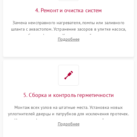
4. Ремонт и очистка систем
Замена неисправного нагревателя, помпы или заливного
шланга с аквастопом. Устранение засоров в улитке насоса,
патрубках и фильтрах. Компонентный ремонт платы
Подробнее
управления, восстановление поврежденной проводки.
5. Сборка и контроль герметичности
Монтаж всех узлов на штатные места. Установка новых
уплотнителей дверцы и патрубков для исключения протечек.
Надежная фиксация хомутов гидравлической системы,
Подробнее
сборка корпуса и установка датчика поплавка.