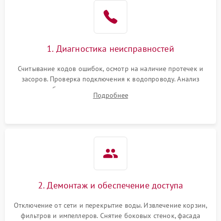
Не работает сушилка
2100 ₽
Подробнее →
Сбои в работе таймера
1700 ₽
Подробнее →
1. Диагностика неисправностей
Проблемы с
2100 ₽
Подробнее →
циркуляционным насосом
Считывание кодов ошибок, осмотр на наличие протечек и
засоров. Проверка подключения к водопроводу. Анализ
жалоб на отсутствие слива, нагрева, вращения
Подробнее
разбрызгивателей или срабатывание системы защиты
аквастоп.
2. Демонтаж и обеспечение доступа
Отключение от сети и перекрытие воды. Извлечение корзин,
фильтров и импеллеров. Снятие боковых стенок, фасада