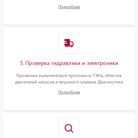
дверцы или нижнего поддона для прямого доступа к
Подробнее
циркуляционному насосу, ТЭНу и сливной помпе.
3. Проверка гидравлики и электроники
Прозвонка мультиметром проточного ТЭНа, обмоток
двигателей насосов и впускного клапана. Диагностика
прессостата (датчика уровня воды), датчика мутности,
Подробнее
концевика дверцы и электронного модуля управления.