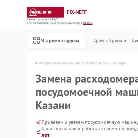
FIX-NEFF
Ремонт устройств Neff
Специализированный cервисный центр г.
Казань
Мы ремонтируем
Срочный ремонт
Це
ашин Neff в Казани
Посудомоечная машина Neff замена расходомера
Замена расходомера
посудомоечной маши
Казани
Привезем и увезем посудомоечную машину 
Гарантия на наши работы по ремонту пос
Ремонт стиральных машин Neff
Ремонт варочных панелей Neff
Ремонт микроволновых печей Neff
лет