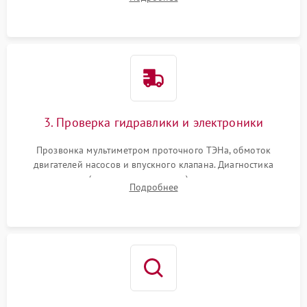
циркуляционному насосу, ТЭНу и сливной помпе.
3. Проверка гидравлики и электроники
Прозвонка мультиметром проточного ТЭНа, обмоток
двигателей насосов и впускного клапана. Диагностика
прессостата (датчика уровня воды), датчика мутности,
Подробнее
концевика дверцы и электронного модуля управления.