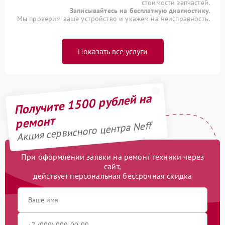
стоимости запчастей.
Записывайтесь на бесплатную диагностику.
Мы проверим ваше устройство и укажем на неисправность.
Показать все услуги
Получите 1500 рублей на
ремонт
Акция сервисного центра Neff
При оформлении заявки на ремонт техники через
сайт,
действует персональная бессрочная скидка