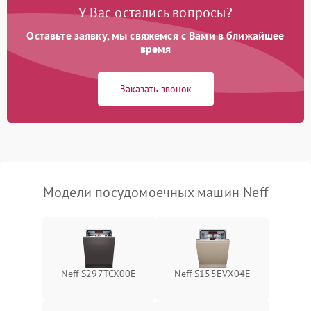
воды
У Вас остались вопросы?
Оставьте заявку, мы свяжемся с Вами в ближайшее
Не работает сушилка
2100 ₽
Подробнее →
время
Сбои в работе таймера
1700 ₽
Подробнее →
Заказать звонок
Проблемы с
2100 ₽
Подробнее →
циркуляционным насосом
Модели посудомоечных машин Neff
Neff S297TCX00E
Neff S155EVX04E