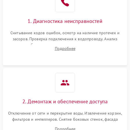
1. Диагностика неисправностей
Считывание кодов ошибок, осмотр на наличие протечек и
засоров. Проверка подключения к водопроводу. Анализ
жалоб на отсутствие слива, нагрева, вращения
Подробнее
разбрызгивателей или срабатывание системы защиты
аквастоп.
2. Демонтаж и обеспечение доступа
Отключение от сети и перекрытие воды. Извлечение корзин,
фильтров и импеллеров. Снятие боковых стенок, фасада
дверцы или нижнего поддона для прямого доступа к
Подробнее