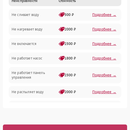
Неисправности
Стоимость
Управление
Не сливает воду
500 ₽
Подробнее →
Электропитание
Не нагревает воду
2000 ₽
Подробнее →
Датчики
Не включается
2500 ₽
Подробнее →
Нагрев
Не работает насос
1800 ₽
Подробнее →
Вода
Не работает панель
Гигиена
2500 ₽
Подробнее →
управления
Программное обеспечение
Не распыляет воду
2000 ₽
Подробнее →
Не запускается цикл
1800 ₽
Подробнее →
стирки
Проблемы с набором
1800 ₽
Подробнее →