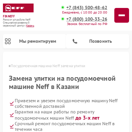
+7 (843) 500-48-62
Ежедневно, с 10:00 до 20:00
FIX-NEFF
+7 (800) 100-33-26
Ремонт устройств Neff
Специализированный
Звонок бесплатный по РФ
cервисный центр г.
Казань
Мы ремонтируем
Позвонить
азани
Посудомоечная машина Neff замена улитки
Замена улитки на посудомоечной
машине Neff в Казани
Привезем и увезем посудомоечную машину Neff
собственной доставкой
Гарантия на наши работы по ремонту
до 3-х лет
посудомоечных машин Neff
Ремонт микроволновых печей Neff
Срочный ремонт посудомоечных машин Neff в
течении часа