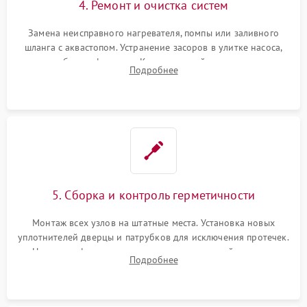
4. Ремонт и очистка систем
Замена неисправного нагревателя, помпы или заливного
шланга с аквастопом. Устранение засоров в улитке насоса,
патрубках и фильтрах. Компонентный ремонт платы
Подробнее
управления, восстановление поврежденной проводки.
5. Сборка и контроль герметичности
Монтаж всех узлов на штатные места. Установка новых
уплотнителей дверцы и патрубков для исключения протечек.
Надежная фиксация хомутов гидравлической системы,
Подробнее
сборка корпуса и установка датчика поплавка.