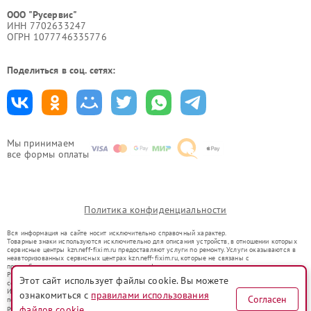
ООО "Русервис"
ИНН 7702633247
ОГРН 1077746335776
Поделиться в соц. сетях:
Мы принимаем
все формы оплаты
Политика конфиденциальности
Вся информация на сайте носит исключительно справочный характер.
Товарные знаки используются исключительно для описания устройств, в отношении которых
сервисные центры kzn.neff-fixim.ru предоставляют услуги по ремонту. Услуги оказываются в
неавторизованных сервисных центрах kzn.neff-fixim.ru, которые не связаны с
правообладателями товарных знаков или их официальными представителями.
Ремонт осуществляется для устройств, уже введенных в гражданский оборот в соответствии
Этот сайт использует файлы cookie. Вы можете
со статьей 1487 ГК РФ.
Использование товарных знаков не преследует цели индивидуализации услуг или введения
ознакомиться с
правилами использования
Согласен
потребителей в заблуждение, а служит для информирования о предоставляемых услугах по
файлов cookie
ремонту техники указанных брендов.