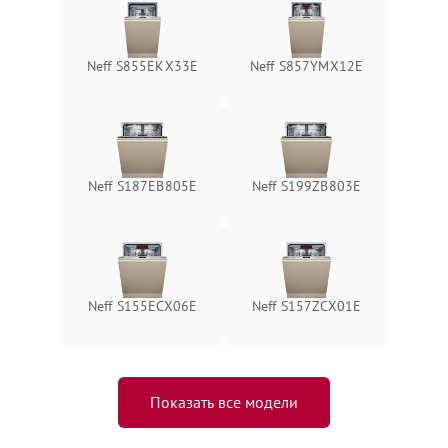
Neff S855EKX33E
Neff S857YMX12E
Neff S187EB805E
Neff S199ZB803E
Neff S155ECX06E
Neff S157ZCX01E
Показать все модели