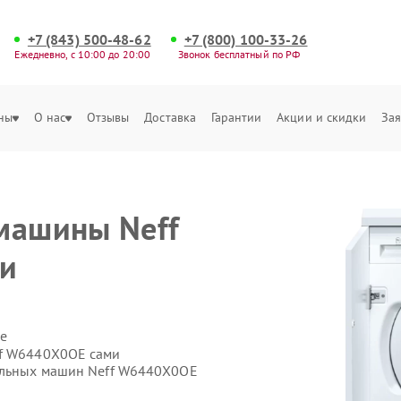
+7 (843) 500-48-62
+7 (800) 100-33-26
Ежедневно, с 10:00 до 20:00
Звонок бесплатный по РФ
ны
О нас
Отзывы
Доставка
Гарантии
Акции и скидки
Зая
машины Neff
и
е
ff W6440X0OE сами
ральных машин Neff W6440X0OE