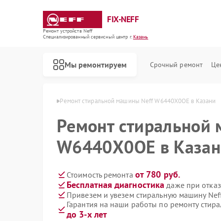
FIX-NEFF
Ремонт устройств Neff
Специализированный cервисный центр г.
Казань
Мы ремонтируем
Срочный ремонт
Це
машин Neff в Казани
Ремонт стиральной машины Neff W6440X0OE в Казани
Ремонт стиральной 
W6440X0OE в Казан
от 780 руб.
Стоимость ремонта
Бесплатная диагностика
даже при отказ
Привезем и увезем стиральную машину Ne
Гарантия на наши работы по ремонту сти
Ремонт посудомоечных машин Neff
Ремонт варочных панелей Neff
Ремонт микроволновых печей Neff
до 3-х лет