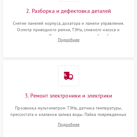
2. Разборка и дефектовка деталей
Снятие панелей корпуса, дозатора и панели управления.
Осмотр приводного ремня, ТЭНа, сливного насоса и
амортизаторов. Проверка подшипников барабана и
Подробнее
крестовины на износ, а манжеты люка на разрывы.
3. Ремонт электроники и электрики
Прозвонка мультиметром ТЭНа, датчика температуры,
прессостата и клапанов залива воды. Пайка поврежденных
дорожек или замена симисторов на плате управления.
Подробнее
Восстановление целостности проводки и контактов.