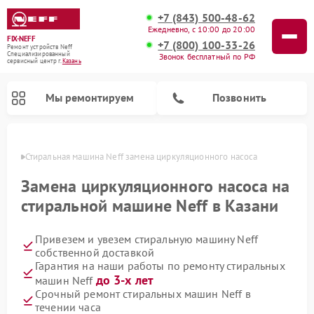
+7 (843) 500-48-62
Ежедневно, с 10:00 до 20:00
FIX-NEFF
+7 (800) 100-33-26
Ремонт устройств Neff
Специализированный
Звонок бесплатный по РФ
cервисный центр г.
Казань
Мы ремонтируем
Позвонить
азани
Стиральная машина Neff замена циркуляционного насоса
Замена циркуляционного насоса на
стиральной машине Neff в Казани
Привезем и увезем стиральную машину Neff
собственной доставкой
Гарантия на наши работы по ремонту стиральных
до 3-х лет
машин Neff
Ремонт посудомоечных машин Neff
Ремонт микроволновых печей Neff
Срочный ремонт стиральных машин Neff в
течении часа