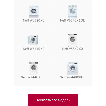
Neff W5320X0
Neff V6540X1OE
Neff W6440X0
Neff V5342X0
Neff W744GX0EU
Neff W6440X0OE
Показать все модели