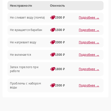
Неисправности
Стоимость
Электропитание
Не сливает воду (помпа)
2500 ₽
Подробнее →
Водоснабжение
Не вращается барабан
1500 ₽
Подробнее →
Слив
Не нагревает воду
2000 ₽
Подробнее →
Программное обеспечение
Не включается
1500 ₽
Подробнее →
Запах горелого при
1800 ₽
Подробнее →
работе
Проблемы с набором
2500 ₽
Подробнее →
воды
Замена ТЭНа
2200 ₽
Подробнее →