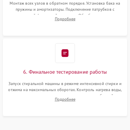
Монтаж всех узлов в обратном порядке. Установка бака на
пружины и амортизаторы. Подключение патрубков с
надежной фиксацией хомутами. Обработка стыков
Подробнее
герметиком для предотвращения возможных протечек воды.
6. Финальное тестирование работы
Запуск стиральной машины в режиме интенсивной стирки и
отжима на максимальных оборотах. Контроль нагрева воды,
корректности слива, отсутствия излишних вибраций,
Подробнее
посторонних стуков и протечек под корпусом.