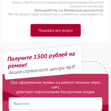
Цены в прайс-листе указаны ориентировочные, без учета
стоимости запчастей.
Записывайтесь на бесплатную диагностику.
Мы проверим ваше устройство и укажем на неисправность.
Показать все услуги
Получите 1500 рублей на
ремонт
Акция сервисного центра Neff
При оформлении заявки на ремонт техники через
сайт,
действует персональная бессрочная скидка