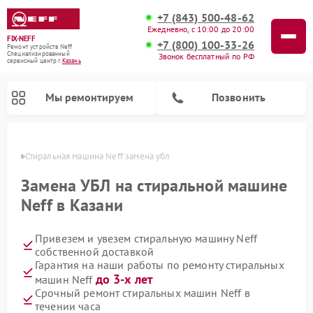
+7 (843) 500-48-62
Ежедневно, с 10:00 до 20:00
FIX-NEFF
+7 (800) 100-33-26
Ремонт устройств Neff
Специализированный
Звонок бесплатный по РФ
cервисный центр г.
Казань
Мы ремонтируем
Позвонить
азани
Стиральная машина Neff замена убл
Замена УБЛ на стиральной машине
Neff в Казани
Привезем и увезем стиральную машину Neff
собственной доставкой
Гарантия на наши работы по ремонту стиральных
до 3-х лет
машин Neff
Ремонт посудомоечных машин Neff
Ремонт микроволновых печей Neff
Срочный ремонт стиральных машин Neff в
течении часа