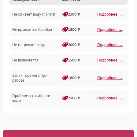
Электропитание
Не сливает воду (помпа)
2500 ₽
Подробнее →
Водоснабжение
Не вращается барабан
1500 ₽
Подробнее →
Слив
Не нагревает воду
2000 ₽
Подробнее →
Программное обеспечение
Не включается
1500 ₽
Подробнее →
Запах горелого при
1800 ₽
Подробнее →
работе
Проблемы с набором
2500 ₽
Подробнее →
воды
Замена ТЭНа
2200 ₽
Подробнее →
Замена платы управления
2200 ₽
Подробнее →