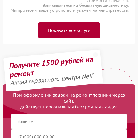
стоимости запчастей.
Записывайтесь на бесплатную диагностику.
Мы проверим ваше устройство и укажем на неисправность.
Показать все услуги
Получите 1500 рублей на
ремонт
Акция сервисного центра Neff
При оформлении заявки на ремонт техники через
сайт,
действует персональная бессрочная скидка