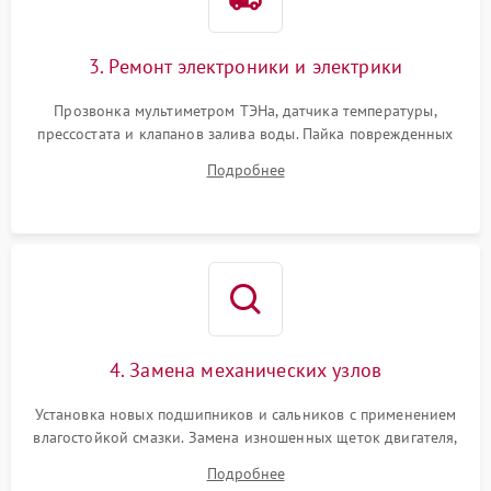
3. Ремонт электроники и электрики
Прозвонка мультиметром ТЭНа, датчика температуры,
прессостата и клапанов залива воды. Пайка поврежденных
дорожек или замена симисторов на плате управления.
Подробнее
Восстановление целостности проводки и контактов.
4. Замена механических узлов
Установка новых подшипников и сальников с применением
влагостойкой смазки. Замена изношенных щеток двигателя,
порванного ремня привода, неисправного сливного насоса
Подробнее
или поврежденной резиновой манжеты.