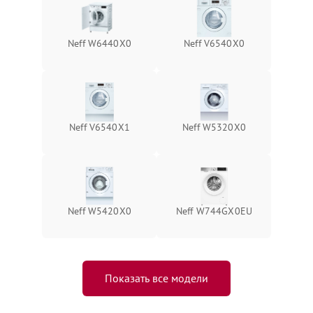
Neff W6440X0
Neff V6540X0
Neff V6540X1
Neff W5320X0
Neff W5420X0
Neff W744GX0EU
Показать все модели