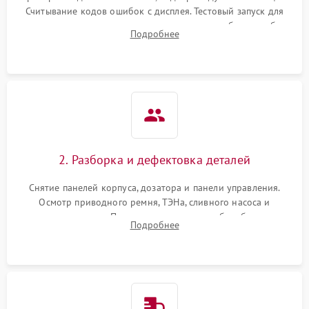
Считывание кодов ошибок с дисплея. Тестовый запуск для
выявления посторонних шумов, протечек или сбоев в работе
Подробнее
электронного модуля управления.
2. Разборка и дефектовка деталей
Снятие панелей корпуса, дозатора и панели управления.
Осмотр приводного ремня, ТЭНа, сливного насоса и
амортизаторов. Проверка подшипников барабана и
Подробнее
крестовины на износ, а манжеты люка на разрывы.