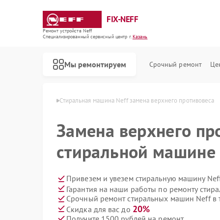
FIX-NEFF
Ремонт устройств Neff
Специализированный cервисный центр г.
Казань
Мы ремонтируем
Срочный ремонт
Це
машин Neff в Казани
Стиральная машина Neff замена верхнего противовеса
Замена верхнего пр
стиральной машине 
Привезем и увезем стиральную машину Nef
Гарантия на наши работы по ремонту стир
Срочный ремонт стиральных машин Neff в 
Ремонт посудомоечных машин Neff
Ремонт варочных панелей Neff
Ремонт микроволновых печей Neff
20%
Скидка для вас до
Получите 1500 рублей на ремонт