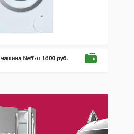
 машина Neff
от
1600 руб.