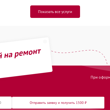
Показать все услуги
й на ремонт
При оформл
Отправить заявку и получить 1500 ₽