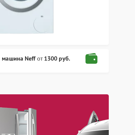
 машина Neff
от
1300 руб.