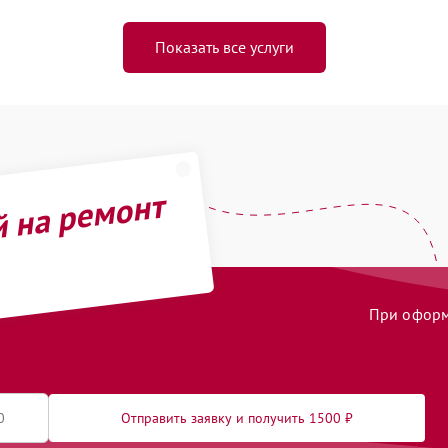
Показать все услуги
й на ремонт
При оформл
Отправить заявку и получить 1500 ₽