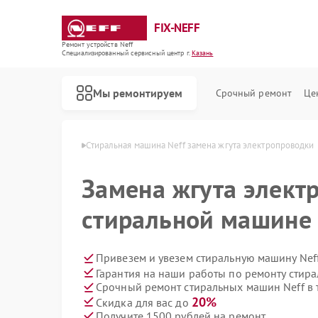
FIX-NEFF
Ремонт устройств Neff
Специализированный cервисный центр г.
Казань
Мы ремонтируем
Срочный ремонт
Це
машин Neff в Казани
Стиральная машина Neff замена жгута электропроводки
Замена жгута элект
стиральной машине 
Привезем и увезем стиральную машину Nef
Гарантия на наши работы по ремонту стир
Срочный ремонт стиральных машин Neff в 
Ремонт посудомоечных машин Neff
Ремонт варочных панелей Neff
Ремонт микроволновых печей Neff
20%
Скидка для вас до
Получите 1500 рублей на ремонт