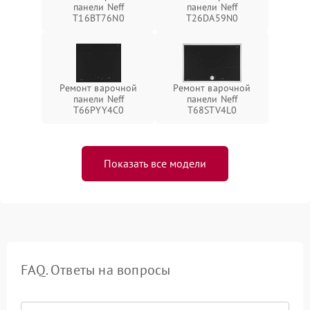
панели Neff
панели Neff
T16BT76N0
T26DA59N0
Ремонт варочной
Ремонт варочной
панели Neff
панели Neff
T66PYY4C0
T68STV4L0
Показать все модели
FAQ. Ответы на вопросы