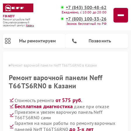
+7 (843) 500-48-62
Ежедневно, с 10:00 до 20:00
FIX-NEFF
+7 (800) 100-33-26
Ремонт устройств Neff
Специализированный
Звонок бесплатный по РФ
cервисный центр г.
Казань
Мы ремонтируем
Позвонить
азани
Ремонт варочной панели Neff T66TS6RN0 в Казани
Ремонт варочной панели Neff
T66TS6RN0 в Казани
от 575 руб.
Стоимость ремонта
Бесплатная диагностика
даже при отказе
Привезем и увезем варочную панель Neff
T66TS6RN0 сами
Ремонт посудомоечных машин Neff
Ремонт микроволновых печей Neff
Гарантия на наши работы по ремонту варочных
до 3-х лет
панелей Neff T66TS6RN0