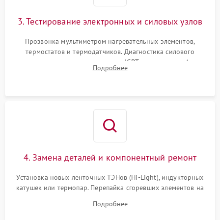
3. Тестирование электронных и силовых узлов
Прозвонка мультиметром нагревательных элементов,
термостатов и термодатчиков. Диагностика силового
модуля, реле, диодных мостов и IGBT-транзисторов (для
Подробнее
индукции). Проверка кранов и газ-контроля (для газовых
панелей).
4. Замена деталей и компонентный ремонт
Установка новых ленточных ТЭНов (Hi-Light), индукторных
катушек или термопар. Перепайка сгоревших элементов на
плате управления, восстановление токопроводящих
Подробнее
дорожек. Очистка контактов и замена поврежденной
проводки.