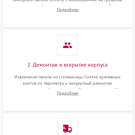
проверка конфорок на равномерность нагрева. Опрос
Подробнее
клиента о симптомах (не включается, не видит посуду,
щелкает).
2. Демонтаж и вскрытие корпуса
Извлечение панели из столешницы. Снятие крепежных
винтов по периметру и аккуратный демонтаж
стеклокерамической поверхности. Отсоединение шлейфов
Подробнее
сенсорного блока для доступа к силовым платам, катушкам
или ТЭНам.